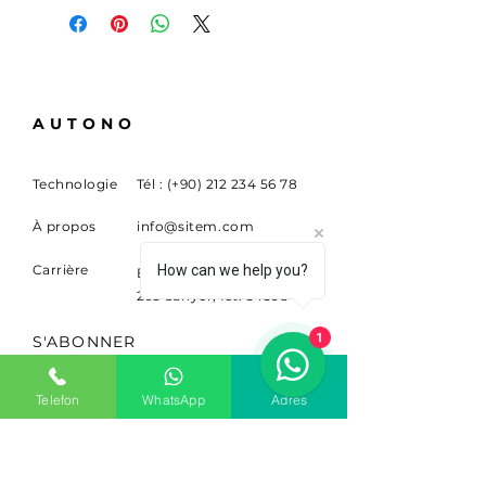
AUTONO
Technologie
Tél : (+90)
212 234 56 78
À propos
info@sitem.com
Carrière
How can we help you?
Buyukdere Cad. Non.
263 Sariyer, Ist. 34398
1
S'ABONNER
Inscrivez-vous pour recevoir
Telefon
WhatsApp
Adres
des nouvelles et des mises à
jour.
E-mail