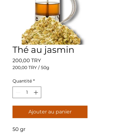
Thé au jasmin
Prix
200,00 TRY
200,00 TRY
/
50g
200,00 TRY
pour
Quantité
*
50
Grammes
Ajouter au panier
50 gr