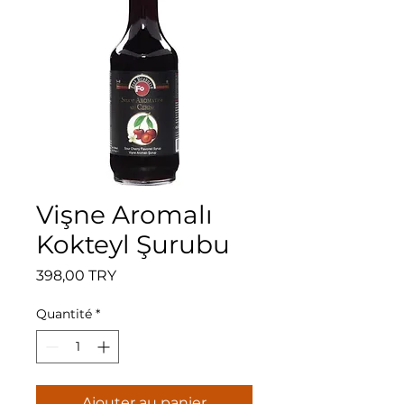
Vişne Aromalı
Kokteyl Şurubu
Prix
398,00 TRY
Quantité
*
Ajouter au panier