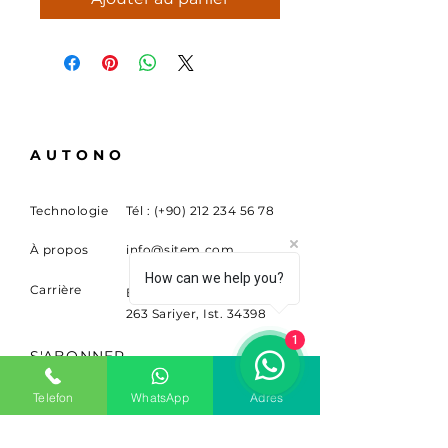
AUTONO
Technologie
Tél : (+90)
212 234 56 78
À propos
info@sitem.com
How can we help you?
Carrière
Buyukdere Cad. Non.
263 Sariyer, Ist. 34398
1
S'ABONNER
Inscrivez-vous pour recevoir
Telefon
WhatsApp
Adres
des nouvelles et des mises à
jour.