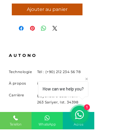
Ajouter au panier
AUTONO
Technologie
Tél : (+90)
212 234 56 78
À propos
info@sitem.com
How can we help you?
Carrière
Buyukdere Cad. Non.
263 Sariyer, Ist. 34398
1
S'ABONNER
Telefon
WhatsApp
Adres
Inscrivez-vous pour recevoir