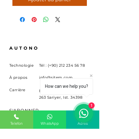
AUTONO
Technologie
Tél : (+90)
212 234 56 78
À propos
info@sitem.com
How can we help you?
Carrière
Buyukdere Cad. Non.
263 Sariyer, Ist. 34398
1
S'ABONNER
Inscrivez-vous pour recevoir
Telefon
WhatsApp
Adres
des nouvelles et des mises à
jour.