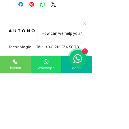
AUTONO
How can we help you?
Technologie
Tél : (+90)
212 234 56 78
1
À propos
info@sitem.com
Telefon
WhatsApp
Adres
Carrière
Buyukdere Cad. Non.
263 Sariyer, Ist. 34398
S'ABONNER
Inscrivez-vous pour recevoir
des nouvelles et des mises à
jour.
E-mail