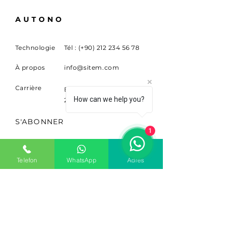
AUTONO
Technologie
Tél : (+90)
212 234 56 78
À propos
info@sitem.com
Carrière
Buyukdere Cad. Non.
How can we help you?
263 Sariyer, Ist. 34398
S'ABONNER
1
Inscrivez-vous pour recevoir
des nouvelles et des mises à
Telefon
WhatsApp
Adres
jour.
E-mail
S'abonner