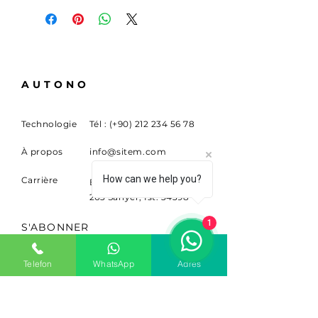
AUTONO
Technologie
Tél : (+90)
212 234 56 78
À propos
info@sitem.com
How can we help you?
Carrière
Buyukdere Cad. Non.
263 Sariyer, Ist. 34398
1
S'ABONNER
Inscrivez-vous pour recevoir
Telefon
WhatsApp
Adres
des nouvelles et des mises à
jour.
E-mail