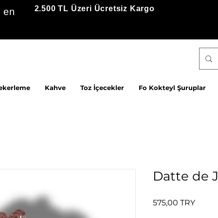
2.500 TL Üzeri Ücretsiz Kargo
 en
ekerleme
Kahve
Toz İçecekler
Fo Kokteyl Şuruplar
Datte de 
Prix
575,00 TRY