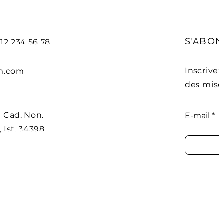
S'ABO
 212 234 56 78
Inscriv
m.com
des mise
 Cad. Non.
E-mail
, Ist. 34398