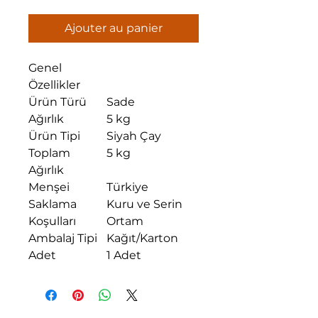
Ajouter au panier
Genel
Özellikler
Ürün Türü
Sade
Ağırlık
5 kg
Ürün Tipi
Siyah Çay
Toplam
5 kg
Ağırlık
Menşei
Türkiye
Saklama
Kuru ve Serin
Koşulları
Ortam
Ambalaj Tipi
Kağıt/Karton
Adet
1 Adet