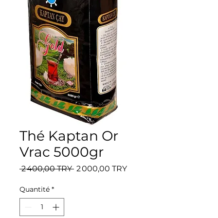
Thé Kaptan Or
Vrac 5000gr
Prix original
Prix promotionnel
 2 400,00 TRY 
2 000,00 TRY
Quantité
*