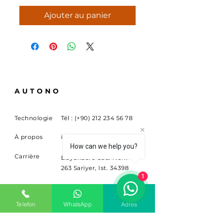
Ajouter au panier
AUTONO
Technologie
Tél : (+90)
212 234 56 78
À propos
info@sitem.com
How can we help you?
Carrière
Buyukdere Cad. Non.
263 Sariyer, Ist. 34398
1
S'ABONNER
Telefon
WhatsApp
Adres
Inscrivez-vous pour recevoir