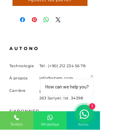
AUTONO
Technologie
Tél : (+90)
212 234 56 78
À propos
info@sitem.com
How can we help you?
Carrière
Buyukdere Cad. Non.
263 Sariyer, Ist. 34398
1
S'ABONNER
Inscrivez-vous pour recevoir
Telefon
WhatsApp
Adres
des nouvelles et des mises à
jour.