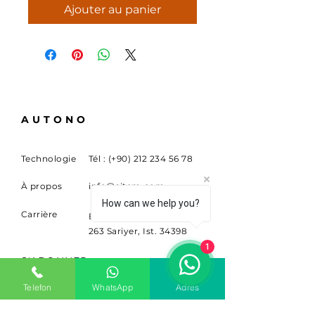
Ajouter au panier
AUTONO
Technologie
Tél : (+90)
212 234 56 78
À propos
info@sitem.com
How can we help you?
Carrière
Buyukdere Cad. Non.
263 Sariyer, Ist. 34398
1
S'ABONNER
Telefon
WhatsApp
Adres
Inscrivez-vous pour recevoir
des nouvelles et des mises à