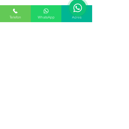
ER KURUYEMİŞ
Telefon
WhatsApp
Adres
Sales
Tel:
+90 216 452 54 44
support
Mail
info@sitem.com
Factory
Yenidoğan Mahallesi
Ufuk Caddesi No:117A
Sancaktepe İstanbul
34791
SUBSCRIBE
Sign up for news and updates.
Email
Subscribe