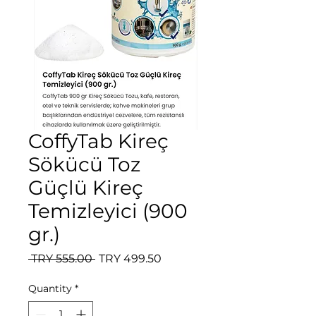
CoffyTab Kireç
Sökücü Toz
Güçlü Kireç
Temizleyici (900
gr.)
Regular Price
Sale Price
 TRY 555.00 
TRY 499.50
Quantity
*