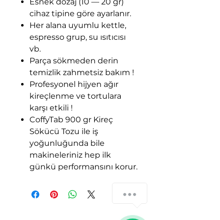
Esnek dozaj (10 — 20 gr)
cihaz tipine göre ayarlanır.
Her alana uyumlu kettle,
espresso grup, su ısıtıcısı
vb.
Parça sökmeden derin
temizlik zahmetsiz bakım !
Profesyonel hijyen ağır
kireçlenme ve tortulara
karşı etkili !
CoffyTab 900 gr Kireç
Sökücü Tozu ile iş
yoğunluğunda bile
makineleriniz hep ilk
günkü performansını korur.