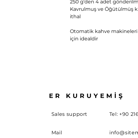
250 g'den 4 adet gönderil
Kavrulmuş ve Öğütülmüş ka
ithal
Otomatik kahve makineleri
için idealdir
ER KURUYEMİŞ
Sales support
Tel: +90 21
Mail
info@site