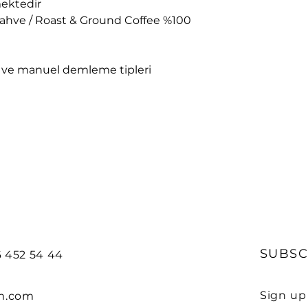
mektedir
hve / Roast & Ground Coffee %100
 ve manuel demleme tipleri
SUBSC
6 452 54 44
Sign up
m.com