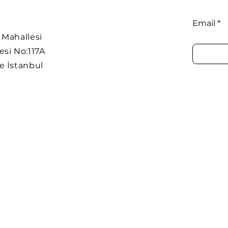
Email
Mahallesi
si No:117A
e İstanbul