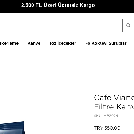
2.500 TL Üzeri Ücretsiz Kargo
ekerleme
Kahve
Toz İçecekler
Fo Kokteyl Şuruplar
Café Via
Filtre Kah
SKU: HB2024
Price
TRY 550.00