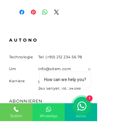
AUTONO
Technologie
Tel: (+90)
212 234 56 78
Um
info@sitem.com
How can we help you?
Karriere
Büyükdere Cad. NEIN.
263 Sariyer, Ist. 34398
1
ABONNIEREN
Melden Sie sich für
Telefon
WhatsApp
Adres
Neuigkeiten und Updates an.
Email