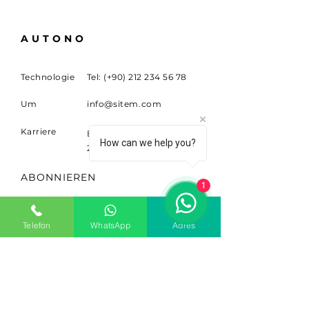
AUTONO
Technologie
Tel: (+90)
212 234 56 78
Um
info@sitem.com
Karriere
Büyükdere Cad. NEIN.
How can we help you?
263 Sariyer, Ist. 34398
ABONNIEREN
1
Melden Sie sich für
Neuigkeiten und Updates an.
Telefon
WhatsApp
Adres
Email
Abonnieren