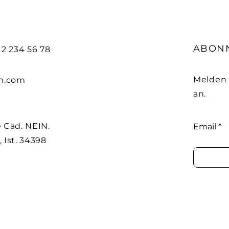
ABON
212 234 56 78
Melden 
m.com
an.
 Cad. NEIN.
Email
, Ist. 34398