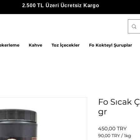
2.500 TL Üzeri Ücretsiz Kargo
ekerleme
Kahve
Toz İçecekler
Fo Kokteyl Şuruplar
Fo Sıcak Ç
gr
Preis
450,00 TRY
90,00 TRY
/
1kg