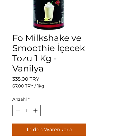
Fo Milkshake ve
Smoothie İçecek
Tozu 1 Kg -
Vanilya
Preis
335,00 TRY
67,00 TRY
/
1kg
67,00 TRY
pro
Anzahl
*
1
Kilogramm
In den Warenkorb