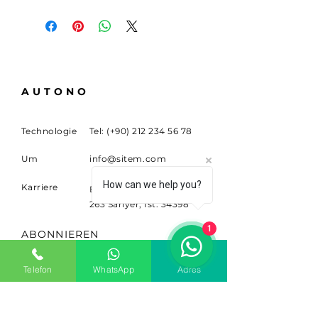
AUTONO
Technologie
Tel: (+90)
212 234 56 78
Um
info@sitem.com
How can we help you?
Karriere
Büyükdere Cad. NEIN.
263 Sariyer, Ist. 34398
1
ABONNIEREN
Melden Sie sich für
Telefon
WhatsApp
Adres
Neuigkeiten und Updates an.
Email