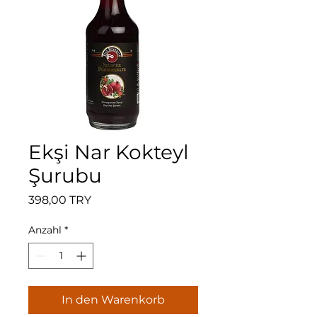
Ekşi Nar Kokteyl
Şurubu
Preis
398,00 TRY
Anzahl
*
In den Warenkorb