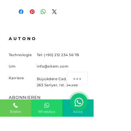
AUTONO
Technologie
Tel: (+90)
212 234 56 78
Um
info@sitem.com
Karriere
Büyükdere Cad. NEIN.
263 Sariyer, Ist. 34398
ABONNIEREN
Melden Sie sich für
Telefon
WhatsApp
Adres
Neuigkeiten und Updates an.
Email