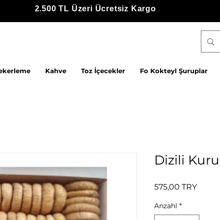
2.500 TL Üzeri Ücretsiz Kargo
ekerleme
Kahve
Toz İçecekler
Fo Kokteyl Şuruplar
Dizili Kuru
Preis
575,00 TRY
Anzahl
*