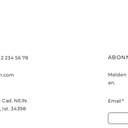
ABON
212 234 56 78
Melden 
m.com
an.
 Cad. NEIN.
Email
, Ist. 34398