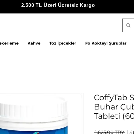
2.500 TL Üzeri Ücretsiz Kargo
ekerleme
Kahve
Toz İçecekler
Fo Kokteyl Şuruplar
CoffyTab S
Buhar Çub
Tableti (60
Sta
 1.625,00 TRY 
1.