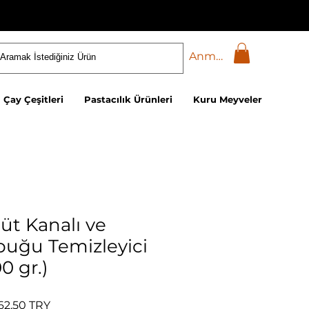
Anmelden
Çay Çeşitleri
Pastacılık Ürünleri
Kuru Meyveler
üt Kanalı ve
uğu Temizleyici
0 gr.)
ndardpreis
Sale-Preis
462,50 TRY