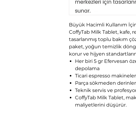
Büyük Hacimli Kullanım İçin
CoffyTab Milk Tablet, kafe, r
tasarlanmış toplu bakım ç
paket, yoğun temizlik dön
korur ve hijyen standartlarını
Her biri 5 gr Efervesan öz
depolama
Ticari espresso makinele
Parça sökmeden derinlem
Teknik servis ve profesyone
CoffyTab Milk Tablet, ma
maliyetlerini düşürür.