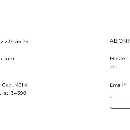
ABON
212 234 56 78
Melden 
m.com
an.
 Cad. NEIN.
Email
, Ist. 34398