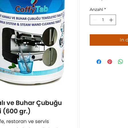
Anzahl
*
In 