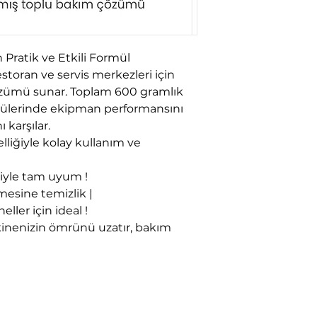
 Pratik ve Etkili Formül
estoran ve servis merkezleri için
özümü sunar. Toplam 600 gramlık
gülerinde ekipman performansını
 karşılar.
elliğiyle kolay kullanım ve
riyle tam uyum !
esine temizlik |
ller için ideal !
kinenizin ömrünü uzatır, bakım