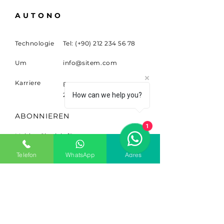
AUTONO
Technologie
Tel: (+90)
212 234 56 78
Um
info@sitem.com
Karriere
Büyükdere Cad. NEIN.
263 Sariyer, Ist. 34398
How can we help you?
ABONNIEREN
1
Melden Sie sich für
Neuigkeiten und Updates an.
Telefon
WhatsApp
Adres
Email
Abonnieren