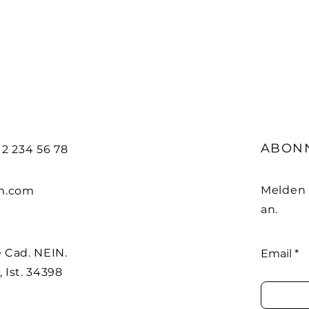
bilgiler vermektir.
ABON
212 234 56 78
Melden 
m.com
an.
 Cad. NEIN.
Email
, Ist. 34398