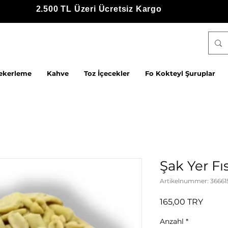
2.500 TL Üzeri Ücretsiz Kargo
ekerleme
Kahve
Toz İçecekler
Fo Kokteyl Şuruplar
Şak Yer Fıs
Artikelnummer: 36661
Preis
165,00 TRY
Anzahl
*