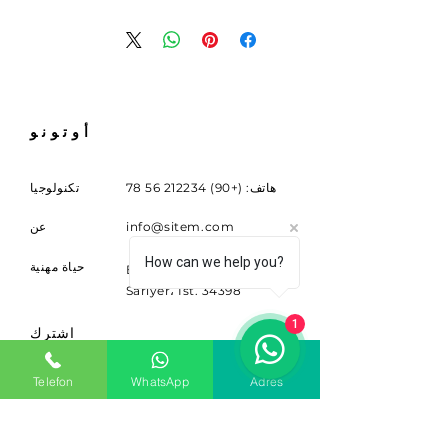
أوتونو
هاتف: (+90)
212234 56 78
تكنولوجيا
info@sitem.com
عن
How can we help you?
حياة مهنية
Buyukdere Cad. لا. 263
Sariyer، Ist. 34398
1
اشترك
الاشتراك للحصول على الأخبار
Telefon
WhatsApp
Adres
والتحديثات.
بريد إلكتروني