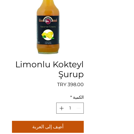
Limonlu Kokteyl
Şurup
السعر
الكمية
*
أضِف إلى العربة