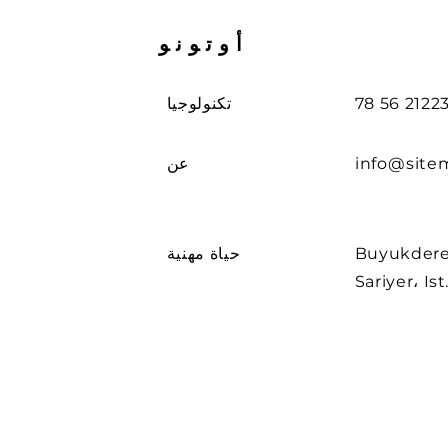
أوتونو
تكنولوجيا
info@site
عن
Buyuk. لا. 263
حياة مهنية
Sariyer، Is