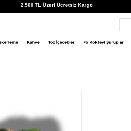
2.500 TL Üzeri Ücretsiz Kargo
ekerleme
Kahve
Toz İçecekler
Fo Kokteyl Şuruplar