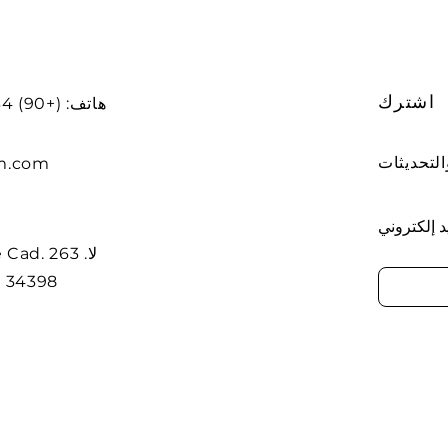
اشترك
هاتف: (+90) 212234 56 78
m.com
د إلكتروني
dere Cad
t. 34398