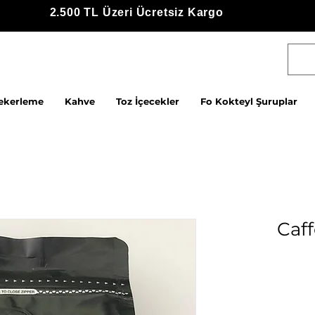
2.500 TL Üzeri Ücretsiz Kargo
ekerleme
Kahve
Toz İçecekler
Fo Kokteyl Şuruplar
Caff
بيع