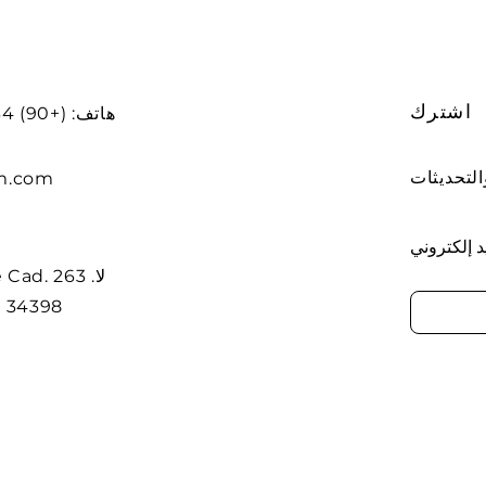
اشترك
هاتف: (+90) 212234 56 78
m.com
د إلكتروني
dere Cad
t. 34398