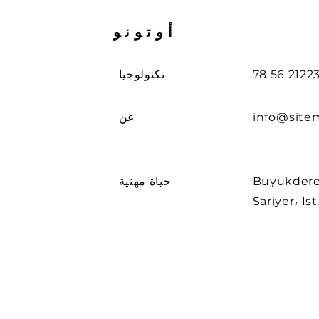
أوتونو
تكنولوجيا
info@site
عن
Buyuk. لا. 263
حياة مهنية
Sariyer، Is