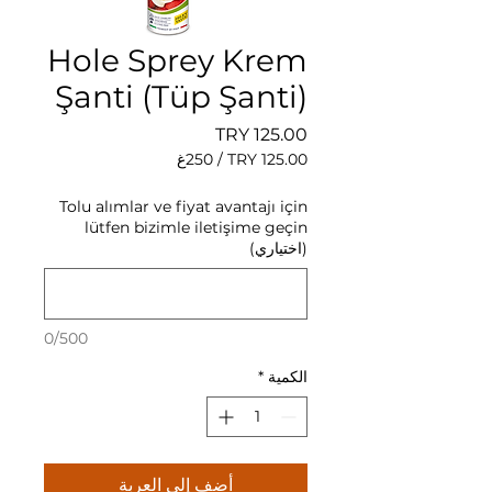
Hole Sprey Krem
Şanti (Tüp Şanti)
السعر
/
250غ
‏125.00 TRY
لكل
Tolu alımlar ve fiyat avantajı için
250
lütfen bizimle iletişime geçin
جرامات
(اختياري)
0/500
الكمية
*
أضِف إلى العربة