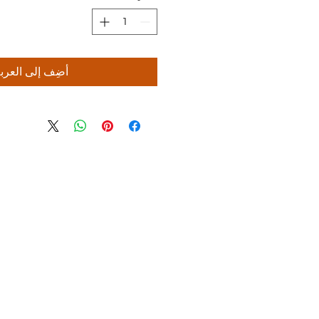
1
كجم
أضِف إلى العرب