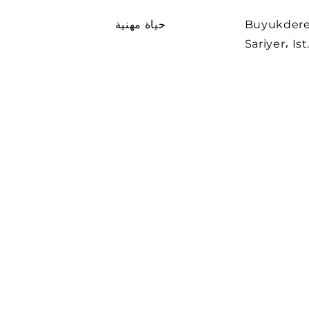
Buyuk. لا. 263
حياة مهنية
Sariyer، Is