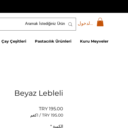
تسجيل الدخول
Çay Çeşitleri
Pastacılık Ürünleri
Kuru Meyveler
Beyaz Lebleli
السعر
/
1كغم
‏195.00 TRY
لكل
الكمية
*