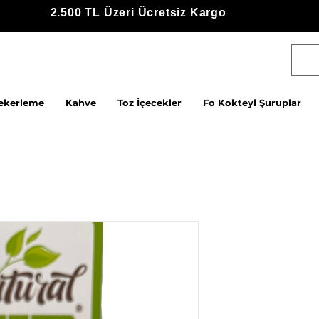
2.500 TL Üzeri Ücretsiz Kargo
ekerleme
Kahve
Toz İçecekler
Fo Kokteyl Şuruplar