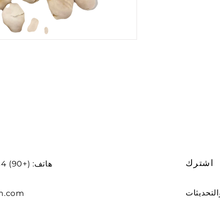
اشترك
هاتف: (+90) 212234 56 78
m.com