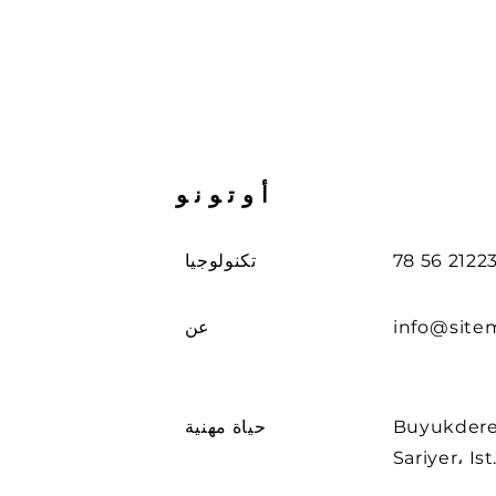
أوتونو
تكنولوجيا
info@site
عن
Buyuk. لا. 263
حياة مهنية
Sariyer، Is