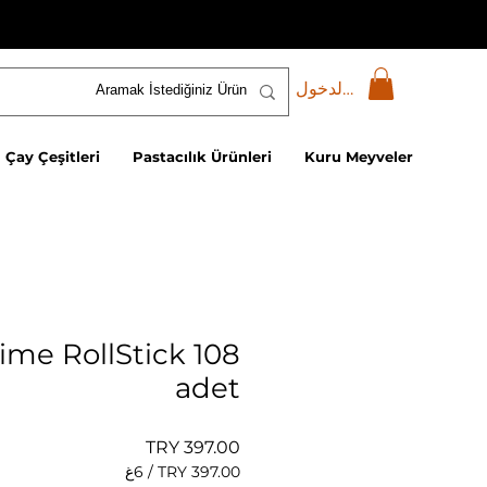
تسجيل الدخول
Çay Çeşitleri
Pastacılık Ürünleri
Kuru Meyveler
ime RollStick 108
adet
السعر
/
6غ