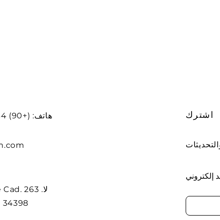
اشترك
هاتف: (+90) 212234 56 78
m.com
د إلكتروني
dere Cad
t. 34398