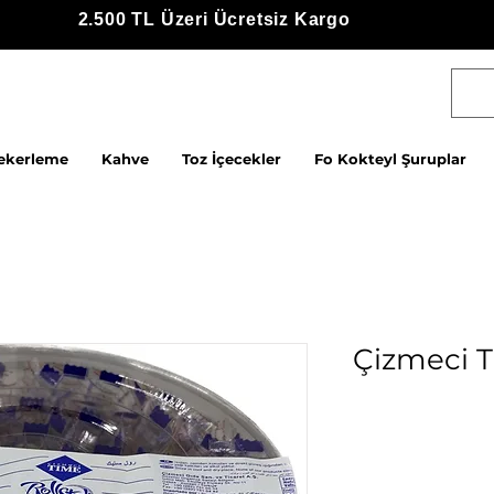
2.500 TL Üzeri Ücretsiz Kargo
ekerleme
Kahve
Toz İçecekler
Fo Kokteyl Şuruplar
Çizmeci T