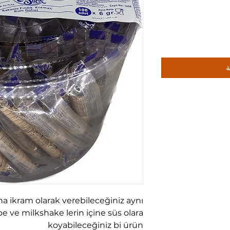
ة
a ikram olarak verebileceğiniz aynı
 ve milkshake lerin içine süs olara
koyabileceğiniz bi ürün