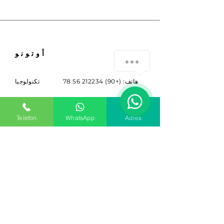
أوتونو
هاتف: (+90)
212234 56 78
تكنولوجيا
info@sitem.com
عن
Telefon
WhatsApp
Adres
حياة مهنية
Buyukdere Cad. لا. 263
Sariyer، Ist. 34398
اشترك
الاشتراك للحصول على الأخبار
والتحديثات.
بريد إلكتروني
اشترك