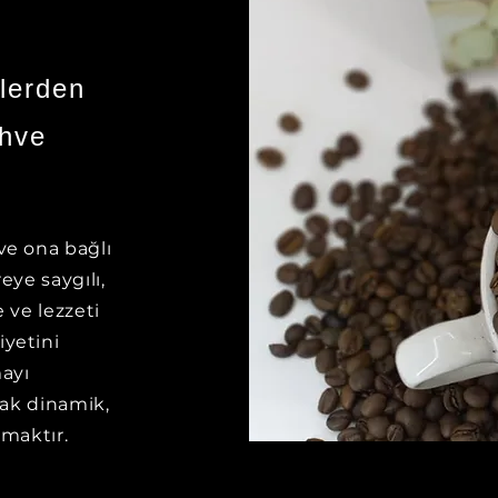
lerden
ahve
e ona bağlı
eye saygılı,
 ve lezzeti
yetini
ayı
rak dinamik,
lmaktır.