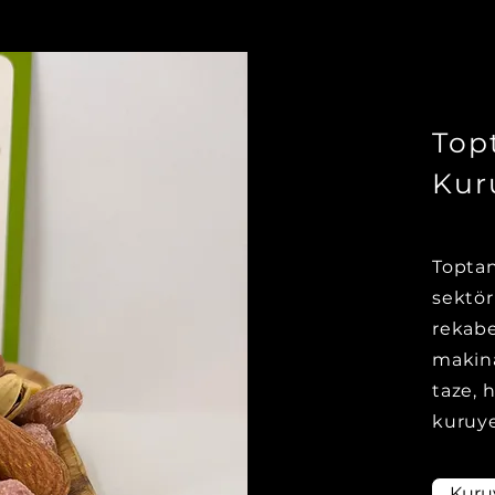
Top
Kur
Toptan
sektö
rekabe
makina
taze, 
kuruye
Kuru