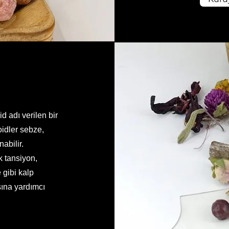
d adı verilen bir
oidler sebze,
abilir.
k tansiyon,
e gibi kalp
asına yardımcı