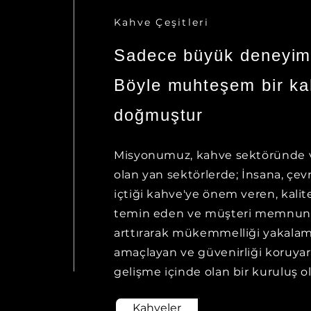
Kahve Çeşitleri
Sadece büyük deneyim
Böyle muhteşem bir k
doğmuştur
Misyonumuz, kahve sektöründe v
olan yan sektörlerde; İnsana, çevr
içtiği kahve'ye önem veren, kalite
temin eden ve müşteri memnuni
arttırarak mükemmelliği yakalam
amaçlayan ve güvenirliği koruya
gelişme içinde olan bir kuruluş o
Kahveler